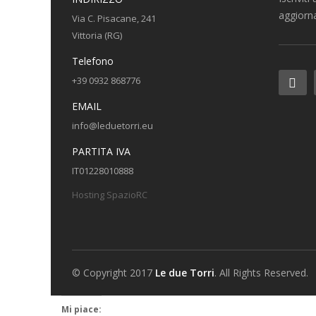
aggiorna
Via C. Pisacane, 241
Vittoria (RG)
Telefono
+39 0932 868776
EMAIL
info@leduetorri.eu
PARTITA IVA
IT01228010888
Hosting SpazioRC
© Copyright 2017
Le due Torri
. All Rights Reserved.
Mi piace: