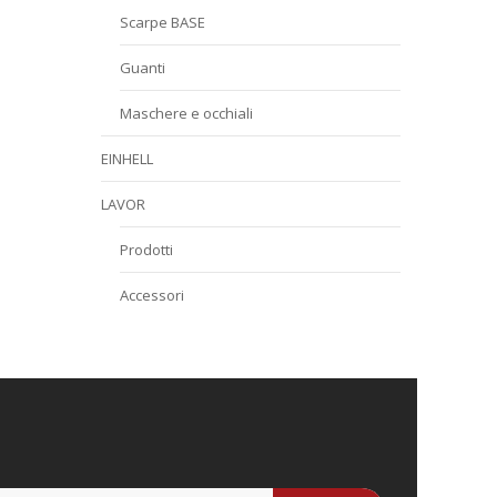
Scarpe BASE
Guanti
Maschere e occhiali
EINHELL
LAVOR
Prodotti
Accessori