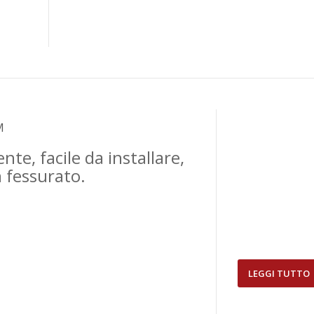
M
te, facile da installare,
n fessurato.
LEGGI TUTTO