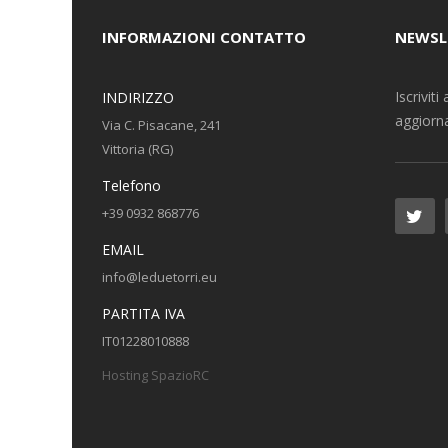
INFORMAZIONI CONTATTO
NEWSL
Iscrivit
INDIRIZZO
aggiorna
Via C. Pisacane, 241
Vittoria (RG)
Telefono
+39 0932 868776
EMAIL
info@leduetorri.eu
PARTITA IVA
IT01228010888
Hosting SpazioRC