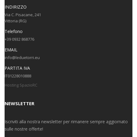
INDIRIZZO
Via C. Pisacane, 241
Vittoria (RG)
Telefono
+39 0932 868776
EMAIL
info@leduetorri.eu
PARTITA IVA
IT01228010888
Hosting SpazioRC
NEWSLETTER
Iscriviti alla nostra newsletter per rimanere sempre aggiornato
sulle nostre offerte!