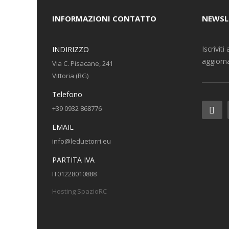
INFORMAZIONI CONTATTO
NEWSL
Iscrivit
INDIRIZZO
aggiorna
Via C. Pisacane, 241
Vittoria (RG)
Telefono
+39 0932 868776
EMAIL
info@leduetorri.eu
PARTITA IVA
IT01228010888
Hosting SpazioRC