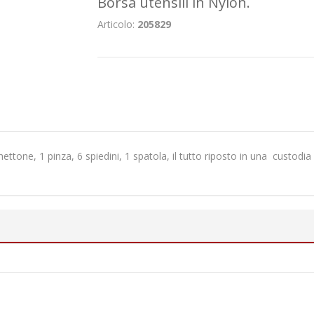
Borsa utensili in Nylon.
Articolo:
205829
ettone, 1 pinza, 6 spiedini, 1 spatola, il tutto riposto in una custodi