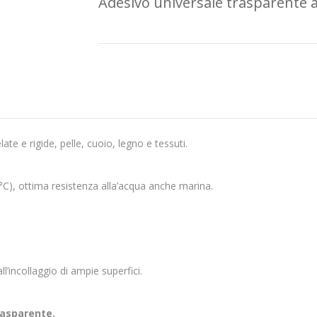
Adesivo universale trasparente a
ate e rigide, pelle, cuoio, legno e tessuti.
0°C), ottima resistenza alla’acqua anche marina.
’incollaggio di ampie superfici.
asparente.