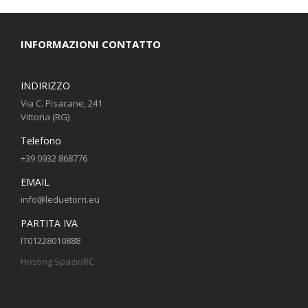
INFORMAZIONI CONTATTO
INDIRIZZO
Via C. Pisacane, 241
Vittoria (RG)
Telefono
+39 0932 868776
EMAIL
info@leduetorri.eu
PARTITA IVA
IT01228010888
Hosting SpazioRC