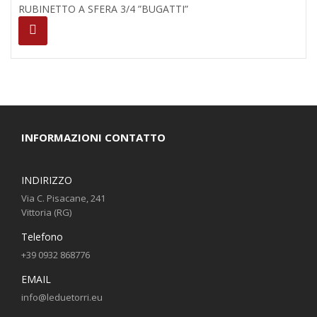
RUBINETTO A SFERA 3/4 ”BUGATTI”
INFORMAZIONI CONTATTO
INDIRIZZO
Via C. Pisacane, 241
Vittoria (RG)
Telefono
+39 0932 868776
EMAIL
info@leduetorri.eu