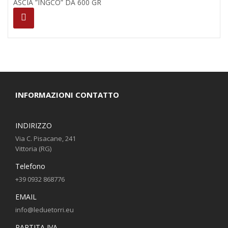
ASCIA ”INGCO” DA 600 GR
INFORMAZIONI CONTATTO
INDIRIZZO
Via C. Pisacane, 241
Vittoria (RG)
Telefono
+39 0932 868776
EMAIL
info@leduetorri.eu
PARTITA IVA