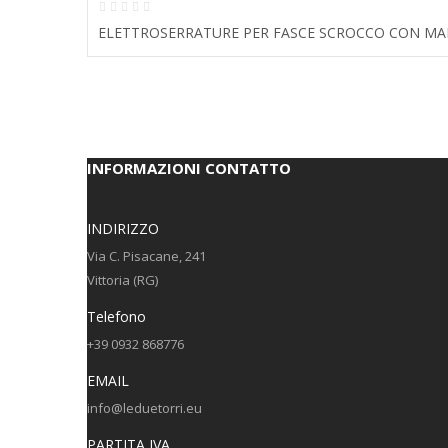
ELETTROSERRATURE PER FASCE SCROCCO CON M
INFORMAZIONI CONTATTO
INDIRIZZO
Via C. Pisacane, 241
Vittoria (RG)
Telefono
+39 0932 868776
EMAIL
info@leduetorri.eu
PARTITA IVA