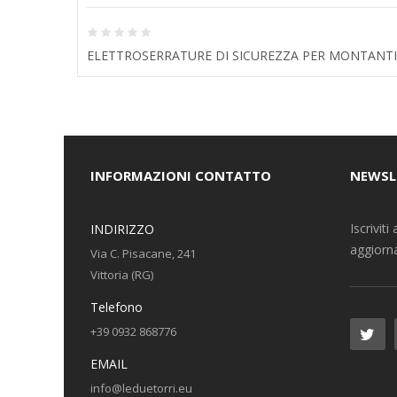
ELETTROSERRATURE DI SICUREZZA PER MONTANTI 
INFORMAZIONI CONTATTO
NEWSL
Iscrivit
INDIRIZZO
aggiorna
Via C. Pisacane, 241
Vittoria (RG)
Telefono
+39 0932 868776
EMAIL
info@leduetorri.eu