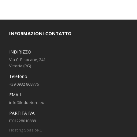
INFORMAZIONI CONTATTO
INDIRIZZO
Via C. Pisacane, 241
Vittoria (RG)
Telefono
+39 0932 868776
EMAIL
info@leduetorri.eu
PARTITA IVA
IT01228010888
Hosting SpazioRC