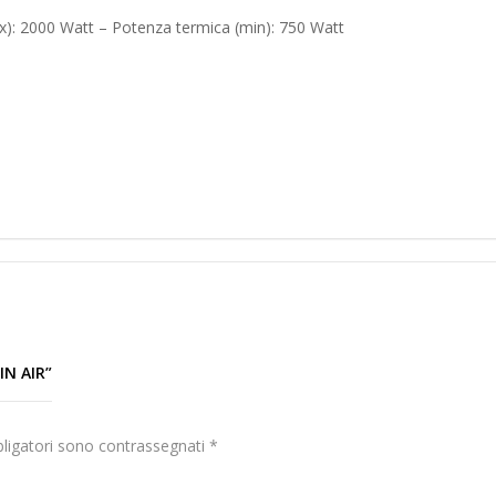
ax): 2000 Watt – Potenza termica (min): 750 Watt
N AIR”
bligatori sono contrassegnati
*