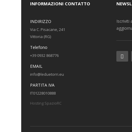
INFORMAZIONI CONTATTO
NEWSL
Iscrivit
INDIRIZZO
aggiorna
Via C. Pisacane, 241
Vittoria (RG)
Telefono
+39 0932 868776
EMAIL
info@leduetorri.eu
PARTITA IVA
IT01228010888
Hosting SpazioRC