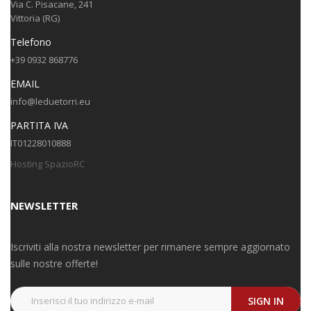
Via C. Pisacane, 241
Vittoria (RG)
Telefono
+39 0932 868776
EMAIL
info@leduetorri.eu
PARTITA IVA
IT01228010888
Hosting SpazioRC
NEWSLETTER
Iscriviti alla nostra newsletter per rimanere sempre aggiornato
sulle nostre offerte!
SIGN IN